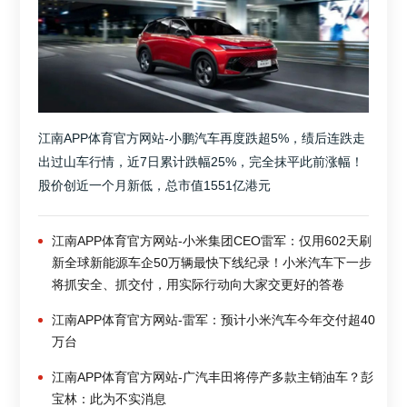
江南APP体育官方网站-小鹏汽车再度跌超5%，绩后连跌走
出过山车行情，近7日累计跌幅25%，完全抹平此前涨幅！
股价创近一个月新低，总市值1551亿港元
江南APP体育官方网站-小米集团CEO雷军：仅用602天刷
新全球新能源车企50万辆最快下线纪录！小米汽车下一步
将抓安全、抓交付，用实际行动向大家交更好的答卷
江南APP体育官方网站-雷军：预计小米汽车今年交付超40
万台
江南APP体育官方网站-广汽丰田将停产多款主销油车？彭
宝林：此为不实消息