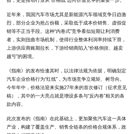
措，更是推动行业从“价格战”迈向价值竞争的重要一步。
近年来，我国汽车市场尤其是新能源汽车领域竞争日趋激
烈，部分企业为抢占份额，采取低于成本价销售、虚假促
销等不正当手段。这种“内卷式”竞争看似短期让利消费
者，实则扭曲市场机制，使得行业整体利润率持续下滑，
上游供应商账期拉长，下游经销商陷入“价格倒挂、越卖
越亏”的困境。
《指南》的发布恰逢其时，以法律法规为依据，明确划定
汽车企业价格行为“红线”，为市场竞争立规矩、树导向。
今年年中，价格法迎来实施27年来的首次修订（征求意见
稿），其中的一大亮点就是增设多条与“反内卷”相关的条
款内容。
此次发布的《指南》在此基础上，更加聚焦汽车这一具体
产业，构建了覆盖生产、销售全链条的价格合规体系，政