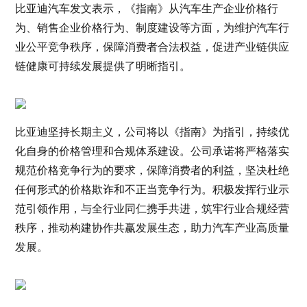
比亚迪汽车发文表示，《指南》从汽车生产企业价格行
为、销售企业价格行为、制度建设等方面，为维护汽车行
业公平竞争秩序，保障消费者合法权益，促进产业链供应
链健康可持续发展提供了明晰指引。
比亚迪坚持长期主义，公司将以《指南》为指引，持续优
化自身的价格管理和合规体系建设。公司承诺将严格落实
规范价格竞争行为的要求，保障消费者的利益，坚决杜绝
任何形式的价格欺诈和不正当竞争行为。积极发挥行业示
范引领作用，与全行业同仁携手共进，筑牢行业合规经营
秩序，推动构建协作共赢发展生态，助力汽车产业高质量
发展。