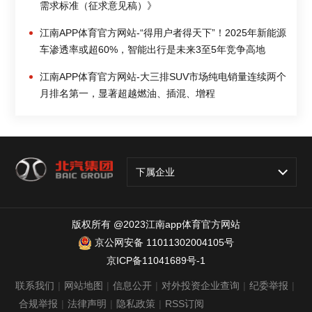
需求标准（征求意见稿）》
江南APP体育官方网站-“得用户者得天下”！2025年新能源
车渗透率或超60%，智能出行是未来3至5年竞争高地
江南APP体育官方网站-大三排SUV市场纯电销量连续两个
月排名第一，显著超越燃油、插混、增程
下属企业
版权所有 @2023江南app体育官方网站
京公网安备 11011302004105号
京ICP备11041689号-1
联系我们
|
网站地图
|
信息公开
|
对外投资企业查询
|
纪委举报
|
合规举报
|
法律声明
|
隐私政策
|
RSS订阅