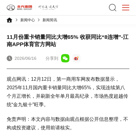
新闻中心
新闻简讯
11月份重卡销量同比大增65% 收获同比“8连增”-江
南APP体育官方网站
2026/06/16
分享到
观点网讯：12月12日，第一商用车网发布数据显示，
2025年11月国内重卡销量同比大增65%，实现连续第八
个月正增长，并刷新全年单月最高纪录，市场热度超越传
统“金九银十”旺季。
免责声明：本文内容与数据由观点根据公开信息整理，不
构成投资建议，使用前请核实。