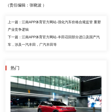
（责任编辑：张晓波 ）
上一篇：江南APP体育官方网站-强化汽车价格合规监管 重塑
产业竞争逻辑
下一篇：江南APP体育官方网站-丰田召回部分进口及国产汽
车，涉及一汽丰田，广汽丰田等
热门