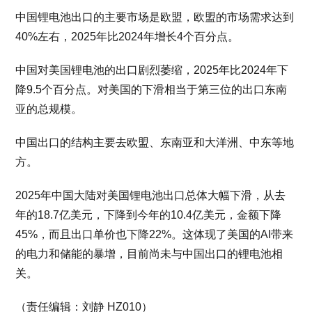
中国锂电池出口的主要市场是欧盟，欧盟的市场需求达到
40%左右，2025年比2024年增长4个百分点。
中国对美国锂电池的出口剧烈萎缩，2025年比2024年下
降9.5个百分点。对美国的下滑相当于第三位的出口东南
亚的总规模。
中国出口的结构主要去欧盟、东南亚和大洋洲、中东等地
方。
2025年中国大陆对美国锂电池出口总体大幅下滑，从去
年的18.7亿美元，下降到今年的10.4亿美元，金额下降
45%，而且出口单价也下降22%。这体现了美国的AI带来
的电力和储能的暴增，目前尚未与中国出口的锂电池相
关。
（责任编辑：刘静 HZ010）