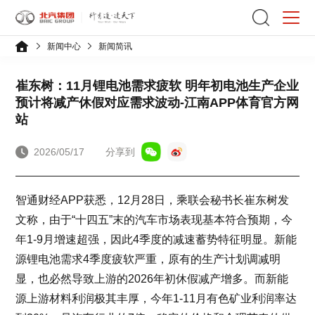
新闻中心
新闻简讯
崔东树：11月锂电池需求疲软 明年初电池生产企业
预计将减产休假对应需求波动-江南APP体育官方网
站
2026/05/17
分享到
智通财经APP获悉，12月28日，乘联会秘书长崔东树发
文称，由于“十四五”末的汽车市场表现基本符合预期，今
年1-9月增速超强，因此4季度的减速蓄势特征明显。新能
源锂电池需求4季度疲软严重，原有的生产计划调减明
显，也必然导致上游的2026年初休假减产增多。而新能
源上游材料利润极其丰厚，今年1-11月有色矿业利润率达