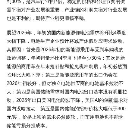
到30%，是汽车行业的7倍。稳定的价格和合理节奏的供
需平衡对产业发展很重要，产业链的利润失衡对行业发展
也是不利的，期待产业链更顺畅平稳。
展望2026年，年初的国内新能源锂电池需求将环比4季度
大幅下降，电池生产企业预计将减产休假对应需求波动。
其原因：首先是2026年初的新能源乘用车受到车购税的
政策调整，年初销量环比4季度下降至少30%；其次是新
能源的商用车在年末抢补贴和抢免税冲刺后，年初必然面
临环比大幅下降；第三是新能源乘用车的出口仍会在
2026年初较好，但对独立电池供应商的电池需求拉动不
大；第四是美国储能需求对国内电池出口基本没有明显拉
动，2025年出口美国电池剧烈下降，美国AI的储能需求对
国内没啥拉动；第五是国内储能的招标价格大幅低于300
元/度，价格上涨的需求必然疲软，而车用电池也不能为
储能亏损分担成本。