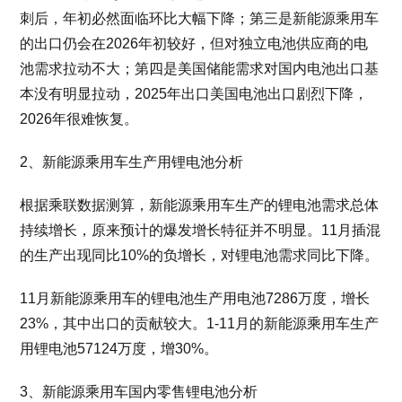
刺后，年初必然面临环比大幅下降；第三是新能源乘用车
的出口仍会在2026年初较好，但对独立电池供应商的电
池需求拉动不大；第四是美国储能需求对国内电池出口基
本没有明显拉动，2025年出口美国电池出口剧烈下降，
2026年很难恢复。
2、新能源乘用车生产用锂电池分析
根据乘联数据测算，新能源乘用车生产的锂电池需求总体
持续增长，原来预计的爆发增长特征并不明显。11月插混
的生产出现同比10%的负增长，对锂电池需求同比下降。
11月新能源乘用车的锂电池生产用电池7286万度，增长
23%，其中出口的贡献较大。1-11月的新能源乘用车生产
用锂电池57124万度，增30%。
3、新能源乘用车国内零售锂电池分析