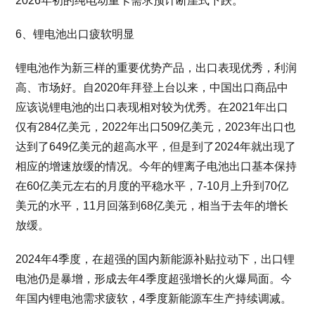
2026年初的纯电动重卡需求预计断崖式下跌。
6、锂电池出口疲软明显
锂电池作为新三样的重要优势产品，出口表现优秀，利润
高、市场好。自2020年拜登上台以来，中国出口商品中
应该说锂电池的出口表现相对较为优秀。在2021年出口
仅有284亿美元，2022年出口509亿美元，2023年出口也
达到了649亿美元的超高水平，但是到了2024年就出现了
相应的增速放缓的情况。今年的锂离子电池出口基本保持
在60亿美元左右的月度的平稳水平，7-10月上升到70亿
美元的水平，11月回落到68亿美元，相当于去年的增长
放缓。
2024年4季度，在超强的国内新能源补贴拉动下，出口锂
电池仍是暴增，形成去年4季度超强增长的火爆局面。今
年国内锂电池需求疲软，4季度新能源车生产持续调减。