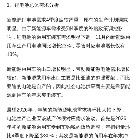
1、锂电池总体需求分析
新能源锂电池需求4季度疲软严重，原有的生产计划调减
明显。由于新能源车需求受到4季度的补贴政策调控影
响，锂电池的乘用车装车需求明显下调，11月的新能源乘
用车生产用电池同比增长23%，零售对应电池增长仅有
13%。
新能源乘用车的出口增长明显，带动新能源电池需求增长
较好。新能源乘用车出口主要是比亚迪的超强贡献，而比
亚迪的电池是自产的，因此社会电池供应商主要是靠新能
源商用车的年末突击装车。
展望2026年，年初的新能源电池需求将环比大幅下降，
电池生产企业应该减产休假对应需求波动。首先是2026
年初的新能源乘用车受到车购税的政策调整，年初销量环
比4季度下降至少30%；其次是新能源的商用车在年末冲