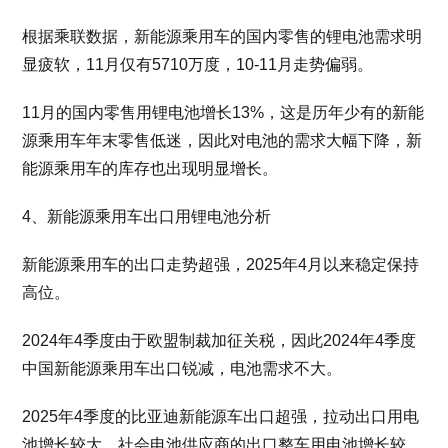
根据乘联数据，新能源乘用车的国内零售的锂电池需求明
显疲软，11月仅有5710万度，10-11月走势偏弱。
11月的国内零售用锂电池增长13%，这是历年少有的新能
源乘用车年末零售低迷，因此对电池的需求大幅下降，新
能源乘用车的库存也出现明显增长。
4、新能源乘用车出口用锂电池分析
新能源乘用车的出口走势超强，2025年4月以来稳定保持
高位。
2024年4季度由于欧盟制裁加征关税，因此2024年4季度
中国新能源乘用车出口锐减，电池需求不大。
2025年4季度的比亚迪新能源车出口超强，拉动出口用电
池增长较大。社会电池供应商的出口整车用电池增长较