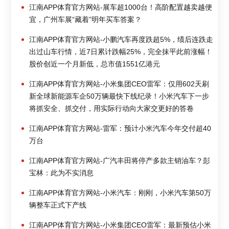
江南APP体育官方网站-展车超1000台！高阶配置越卖越便
宜，广州车展“藏着”明年买车答案？
江南APP体育官方网站-小鹏汽车再度跌超5%，绩后连跌走
出过山车行情，近7日累计跌幅25%，完全抹平此前涨幅！
股价创近一个月新低，总市值1551亿港元
江南APP体育官方网站-小米集团CEO雷军：仅用602天刷
新全球新能源车企50万辆最快下线纪录！小米汽车下一步
将抓安全、抓交付，用实际行动向大家交更好的答卷
江南APP体育官方网站-雷军：预计小米汽车今年交付超40
万台
江南APP体育官方网站-广汽丰田将停产多款主销油车？彭
宝林：此为不实消息
江南APP体育官方网站-小米汽车：刚刚，小米汽车第50万
辆整车正式下产线
江南APP体育官方网站-小米集团CEO雷军：最新预估小米