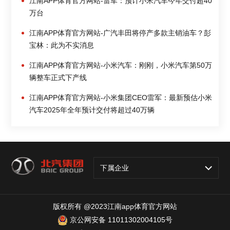
江南APP体育官方网站-雷军：预计小米汽车今年交付超40
万台
江南APP体育官方网站-广汽丰田将停产多款主销油车？彭
宝林：此为不实消息
江南APP体育官方网站-小米汽车：刚刚，小米汽车第50万
辆整车正式下产线
江南APP体育官方网站-小米集团CEO雷军：最新预估小米
汽车2025年全年预计交付将超过40万辆
下属企业
版权所有 @2023江南app体育官方网站
京公网安备 11011302004105号