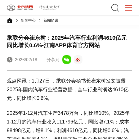
新闻中心
新闻简讯
乘联分会崔东树：2025年汽车行业利润4610亿元
同比增长0.6%-江南APP体育官方网站
2026/02/18
分享到
观点网讯：1月27日 ，乘联分会秘书长崔东树发文披露
2025年国内汽车行业经营数据，全年行业利润达4610亿
元，同比增长0.6%。
2025年1-12月汽车生产3478万台，同比增10%。2025年
1-12月的汽车行业收入111796亿元，同比增7.1%；成本
98498亿元，增8.1%；利润4610亿元，同比增0.6%；汽